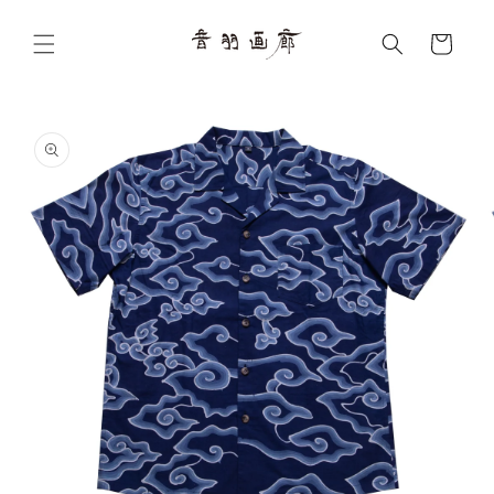
コンテ
カ
ンツに
ー
進む
ト
商品情
報にス
キップ