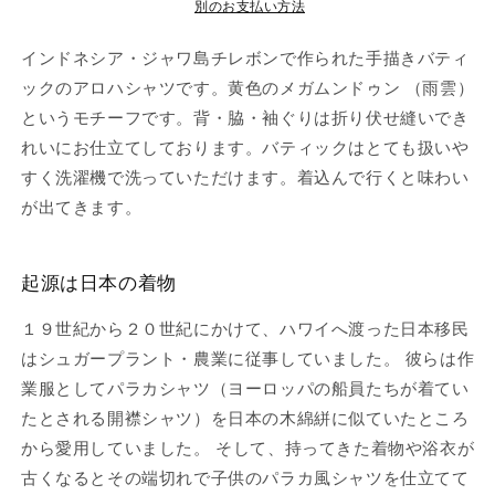
別のお支払い方法
インドネシア・ジャワ島チレボンで作られた手描きバティ
ックのアロハシャツです。黄色のメガムンドゥン （雨雲）
というモチーフです。背・脇・袖ぐりは折り伏せ縫いでき
れいにお仕立てしております。バティックはとても扱いや
すく洗濯機で洗っていただけます。着込んで行くと味わい
が出てきます。
起源は日本の着物
１９世紀から２０世紀にかけて、ハワイへ渡った日本移民
はシュガープラント・農業に従事していました。 彼らは作
業服としてパラカシャツ（ヨーロッパの船員たちが着てい
たとされる開襟シャツ）を日本の木綿絣に似ていたところ
から愛用していました。 そして、持ってきた着物や浴衣が
古くなるとその端切れで子供のパラカ風シャツを仕立てて