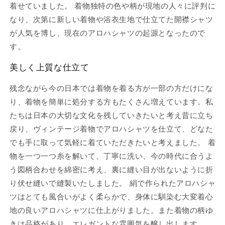
着せていました。 着物独特の色や柄が現地の人々に評判に
なり、次第に新しい着物や浴衣生地で仕立てた開襟シャツ
が人気を博し、現在のアロハシャツの起源となったので
す。
美しく上質な仕立て
残念ながら今の日本では着物を着る方が一部の方だけにな
り、着物を簡単に処分する方もたくさん増えています。私
たちは日本の大切な文化を残していきたいと考え昔に立ち
戻り、ヴィンテージ着物でアロハシャツを仕立て、どなた
でも手に取って気軽に着ていただきたいと考えました。 着
物を一つ一つ糸を解いて、丁寧に洗い、今の時代に合うよ
う図柄合わせを綿密に考え、裏に縫い目が出ないように折
り伏せ縫いで縫製いたしました。 絹で作られたアロハシャ
ツはとても風合いがよく柔らかで、身体に馴染む大変着心
地の良いアロハシャツに仕上がりました。また着物の柄ゆ
きは品格があり、エレガントな雰囲気を醸し出します。