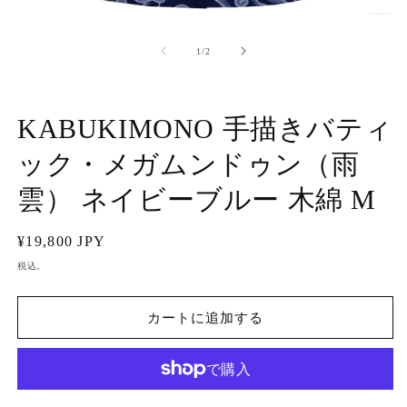
モ
ー
の
1
/
2
ダ
ル
で
メ
KABUKIMONO 手描きバティ
デ
ィ
ア
ック・メガムンドゥン（雨
(1)
(2
を
雲） ネイビーブルー 木綿 M
開
く
通
¥19,800 JPY
常
税込。
価
格
カートに追加する