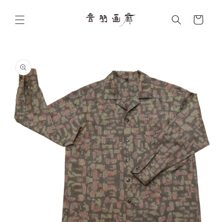
コンテ
カ
ンツに
ー
進む
ト
商品情
報にス
キップ