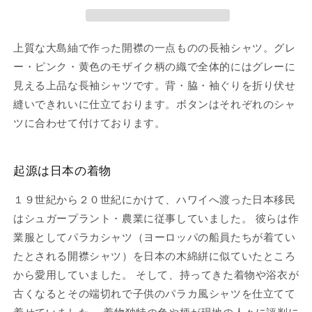
上質な大島紬で作った開襟の一点ものの長袖シャツ。グレ
ー・ピンク・黄色のモザイク柄の織で全体的にはグレーに
見える上品な長袖シャツです。背・脇・袖ぐりを折り伏せ
縫いできれいに仕立ております。ボタンはそれぞれのシャ
ツに合わせて付けております。
起源は日本の着物
１９世紀から２０世紀にかけて、ハワイへ渡った日本移民
はシュガープラント・農業に従事していました。 彼らは作
業服としてパラカシャツ（ヨーロッパの船員たちが着てい
たとされる開襟シャツ）を日本の木綿絣に似ていたところ
から愛用していました。 そして、持ってきた着物や浴衣が
古くなるとその端切れで子供のパラカ風シャツを仕立てて