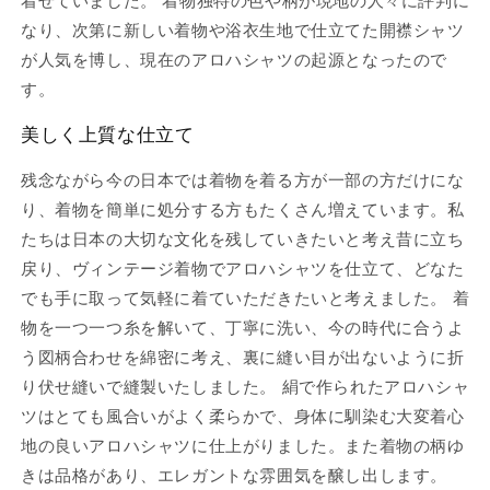
着せていました。 着物独特の色や柄が現地の人々に評判に
なり、次第に新しい着物や浴衣生地で仕立てた開襟シャツ
が人気を博し、現在のアロハシャツの起源となったので
す。
美しく上質な仕立て
残念ながら今の日本では着物を着る方が一部の方だけにな
り、着物を簡単に処分する方もたくさん増えています。私
たちは日本の大切な文化を残していきたいと考え昔に立ち
戻り、ヴィンテージ着物でアロハシャツを仕立て、どなた
でも手に取って気軽に着ていただきたいと考えました。 着
物を一つ一つ糸を解いて、丁寧に洗い、今の時代に合うよ
う図柄合わせを綿密に考え、裏に縫い目が出ないように折
り伏せ縫いで縫製いたしました。 絹で作られたアロハシャ
ツはとても風合いがよく柔らかで、身体に馴染む大変着心
地の良いアロハシャツに仕上がりました。また着物の柄ゆ
きは品格があり、エレガントな雰囲気を醸し出します。