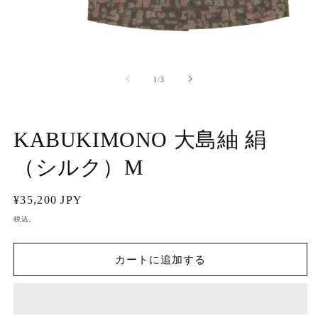
モ
ー
の
1
/
3
ダ
ル
で
メ
KABUKIMONO 大島紬 絹
デ
ィ
ア
（シルク）M
(1)
(2
を
開
通
¥35,200 JPY
く
常
税込。
価
格
カートに追加する