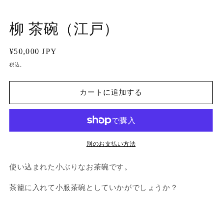
で
メ
柳 茶碗（江戸）
デ
ィ
ア
通
¥50,000 JPY
(1)
(2
を
常
税込。
開
価
く
格
カートに追加する
別のお支払い方法
使い込まれた小ぶりなお茶碗です。
茶籠に入れて小服茶碗としていかがでしょうか？