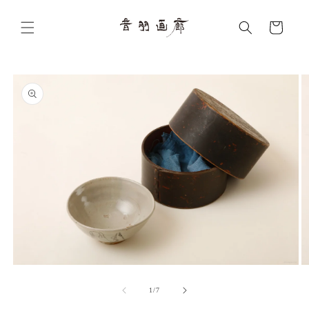
コンテ
カ
ンツに
ー
進む
ト
商品情
報にス
キップ
モ
ー
の
1
/
7
ダ
ル