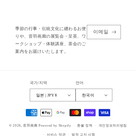
季節の行事・伝統文化に纏わるお便
이메일
りや、音羽画廊の展覧会・呈茶、ワ
ークショップ・体験講座、茶会のご
案内をお届けいたします。
국가/지역
언어
일본 | JPY ¥
한국어
결
제
© 2026,
音羽画廊
Powered by Shopify
방
환불 정책
개인정보처리방침
법
서비스 약관
법적 고지 사항