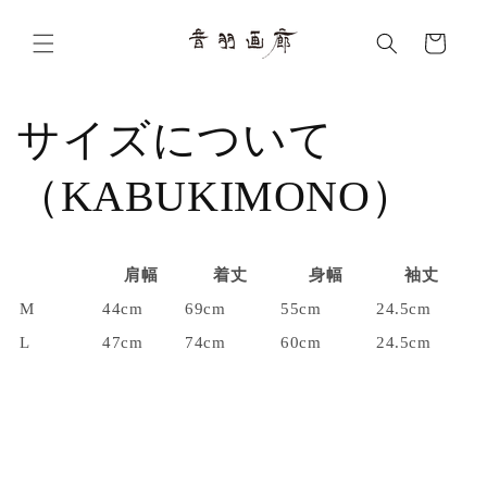
et
passer
Panier
au
contenu
サイズについて
（KABUKIMONO）
肩幅
着丈
身幅
袖丈
M
44cm
69cm
55cm
24.5cm
L
47cm
74cm
60cm
24.5cm