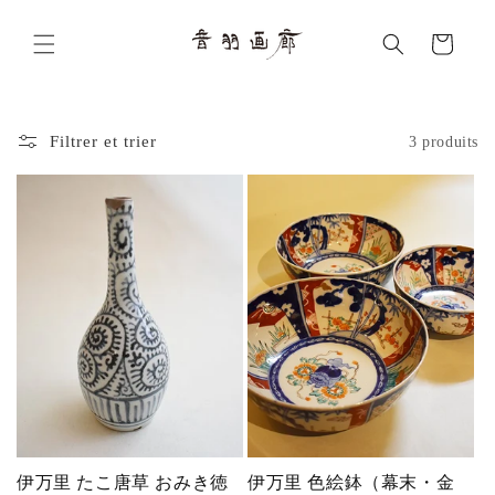
et
passer
Panier
au
contenu
Filtrer et trier
3 produits
伊万里 たこ唐草 おみき徳
伊万里 色絵鉢（幕末・金